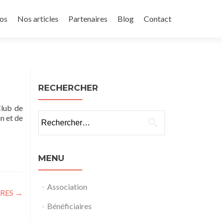
os
Nos articles
Partenaires
Blog
Contact
RECHERCHER
Club de
Rechercher :
n et de
MENU
Association
IRES
→
Bénéficiaires