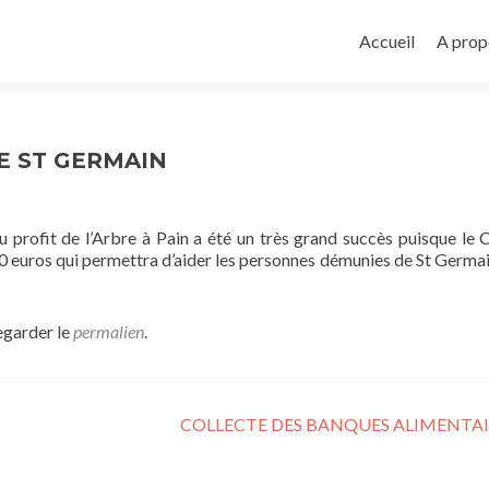
Aller
au
Accueil
A prop
contenu
principal
E ST GERMAIN
u profit de l’Arbre à Pain a été un très grand succès puisque le 
00 euros qui permettra d’aider les personnes démunies de St Germai
egarder le
permalien
.
COLLECTE DES BANQUES ALIMENTA