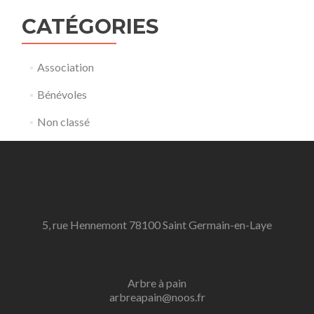
CATÉGORIES
Association
Bénévoles
Non classé
5, rue Hennemont 78100 Saint Germain-en-Laye
Arbre à pain
arbreapain@noos.fr