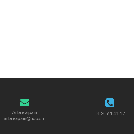
Arbre à pain
01 30 61 41 17
arbreapain@noos.fr