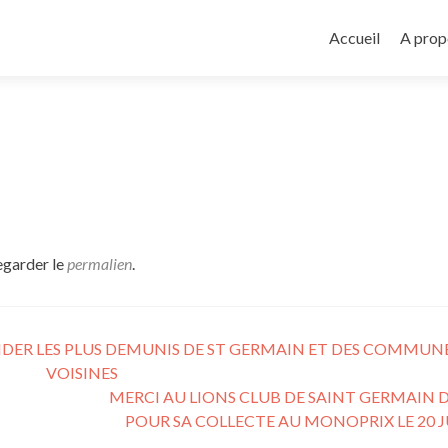
Aller
au
Accueil
A prop
contenu
principal
egarder le
permalien
.
DER LES PLUS DEMUNIS DE ST GERMAIN ET DES COMMUN
VOISINES
MERCI AU LIONS CLUB DE SAINT GERMAIN
POUR SA COLLECTE AU MONOPRIX LE 20 