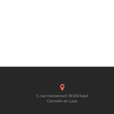
5, rue Hennemont 78100 Saint
Germain-en-Laye