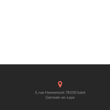
des
articles
5, rue Hennemont 78100 Saint
Germain-en-Laye