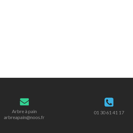
Arbre à pain
01 30 61 41 17
arbreapain@noos.fr