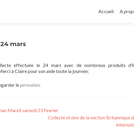
Aller
au
Accueil
A prop
contenu
principal
 24 mars
llecte effectuée le 24 mars avec de nombreux produits d’h
erci à Claire pour son aide toute la journée;
egarder le
permalien
.
han Mareil samedi 23 Fevrier
Collecte et don de la section Britannique d
internat