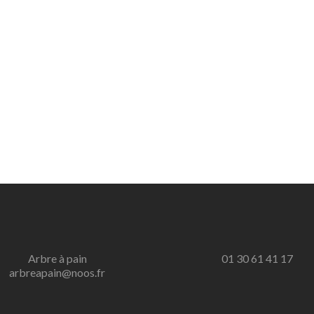
Arbre à pain
01 30 61 41 17
arbreapain@noos.fr