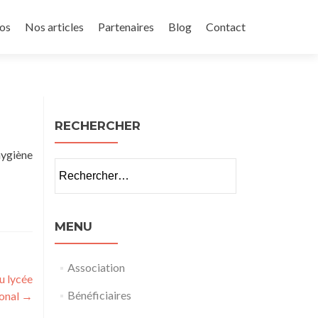
os
Nos articles
Partenaires
Blog
Contact
RECHERCHER
ygiène
Rechercher :
MENU
Association
u lycée
Bénéficiaires
ional
→