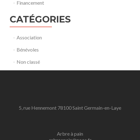
Financement
CATÉGORIES
Association
Bénévoles
Non classé
5, rue Hennemont 78100 Saint Germain-en-Laye
Arbre à pain
arbreapain@noos.fr